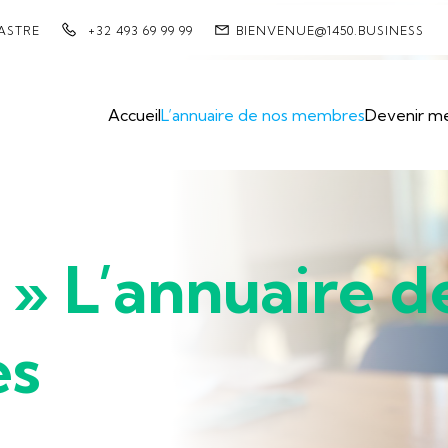
HASTRE
+32 493 69 99 99
BIENVENUE@1450.BUSINESS
Accueil
L’annuaire de nos membres
Devenir m
» L’annuaire d
es