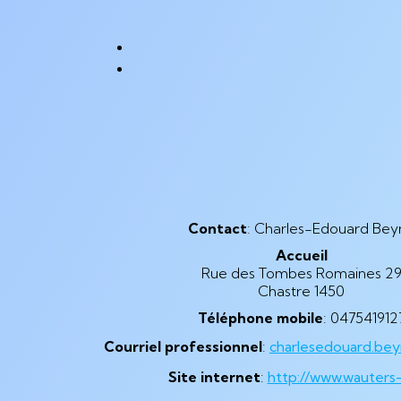
Contact
:
Charles-Edouard
Bey
Accueil
Rue des Tombes Romaines 2
Chastre
1450
Téléphone mobile
:
047541912
Courriel professionnel
:
charlesedouard.be
Site internet
:
http://www.wauters-