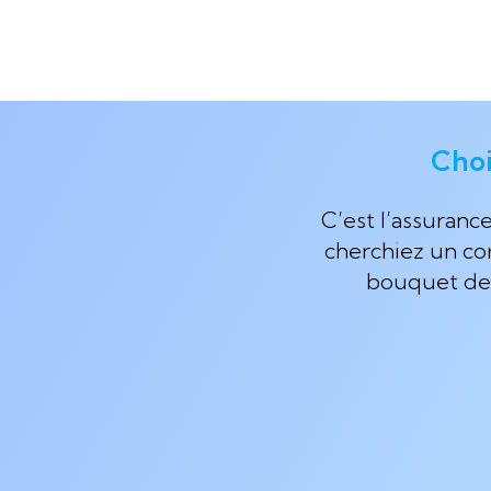
Choi
C’est l’assuran
cherchiez un co
bouquet de f