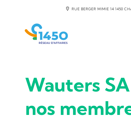
RUE BERGER MIMIE 14 1450 C
Wauters SA 
nos membr