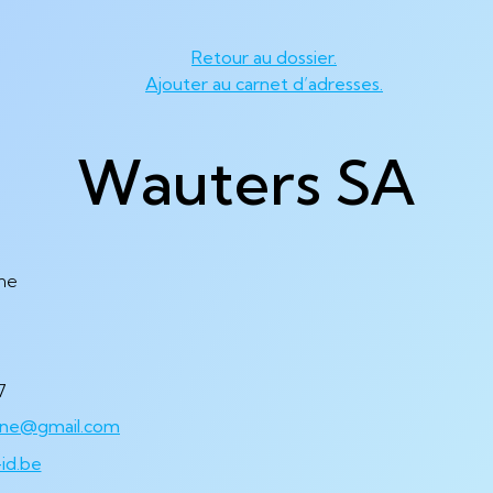
Retour au dossier.
Ajouter au carnet d’adresses.
Wauters SA
ne
9
7
yne@gmail.com
id.be