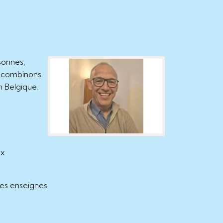
sonnes,
s combinons
n Belgique.
ux
des enseignes